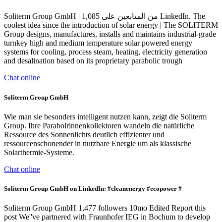
Soliterm Group GmbH | 1,085 من المتابعين على LinkedIn. The
coolest idea since the introduction of solar energy | The SOLITERM
Group designs, manufactures, installs and maintains industrial-grade
turnkey high and medium temperature solar powered energy
systems for cooling, process steam, heating, electricity generation
and desalination based on its proprietary parabolic trough
Chat online
Soliterm Group GmbH
Wie man sie besonders intelligent nutzen kann, zeigt die Soliterm
Group. Ihre Parabolrinnenkollektoren wandeln die natürliche
Ressource des Sonnenlichts deutlich effizienter und
ressourcenschonender in nutzbare Energie um als klassische
Solarthermie-Systeme.
Chat online
Soliterm Group GmbH on LinkedIn: #cleanenergy #ecopower #
Soliterm Group GmbH 1,477 followers 10mo Edited Report this
post We''ve partnered with Fraunhofer IEG in Bochum to develop